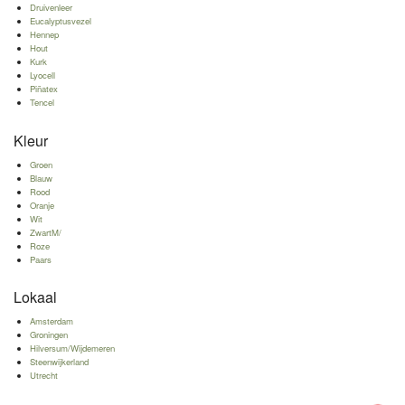
Druivenleer
Eucalyptusvezel
Hennep
Hout
Kurk
Lyocell
Piñatex
Tencel
Kleur
Groen
Blauw
Rood
Oranje
Wit
ZwartM/
Roze
Paars
Lokaal
Amsterdam
Groningen
Hilversum/Wijdemeren
Steenwijkerland
Utrecht