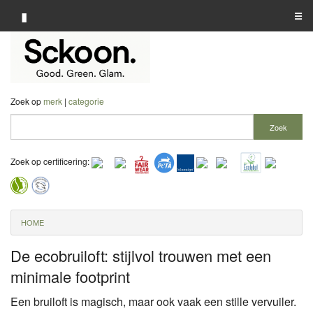
▮
☰
Categorie A-Z
Merk A-Z
Zoek op
merk
|
categorie
Winkelier A-Z
Zoek
Zoek op certificering:
HOME
De ecobruiloft: stijlvol trouwen met een
minimale footprint
Een bruiloft is magisch, maar ook vaak een stille vervuiler.