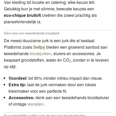
Van kleding tot locatie en catering: elke keuze telt.
Gelukkig kun je met slimme, bewuste keuzes een
eco‑chique bruiloft
creëren die zowel prachtig als
planeetvriendelijk is.
Kies voor een tweedehands trouwjurk
De meest duurzame jurk is een jurk die al bestaat.
Platforms zoals
Sellpy
bieden een groeiend aanbod aan
tweedehands
trouwjurken
, sluiers en accessoires. Je
bespaart grondstoffen, water én CO₂, zonder in te leveren
op stijl.
Voordeel:
tot 90% minder milieu-impact dan nieuw.
Extra tip:
laat de jurk vermaken door een lokale
kleermaker voor een perfecte fit.
Accessoires:
denk aan een tweedehands bruidssluier
of vintage
sieraden
.
Eco‑vriendelijke outfits voor de rest van het gezelschap