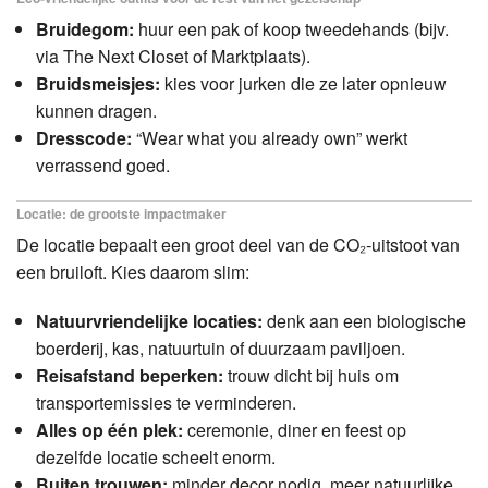
Bruidegom:
huur een pak of koop tweedehands (bijv.
via The Next Closet of Marktplaats).
Bruidsmeisjes:
kies voor jurken die ze later opnieuw
kunnen dragen.
Dresscode:
“Wear what you already own” werkt
verrassend goed.
Locatie: de grootste impactmaker
De locatie bepaalt een groot deel van de CO₂‑uitstoot van
een bruiloft. Kies daarom slim:
Natuurvriendelijke locaties:
denk aan een biologische
boerderij, kas, natuurtuin of duurzaam paviljoen.
Reisafstand beperken:
trouw dicht bij huis om
transportemissies te verminderen.
Alles op één plek:
ceremonie, diner en feest op
dezelfde locatie scheelt enorm.
Buiten trouwen:
minder decor nodig, meer natuurlijke