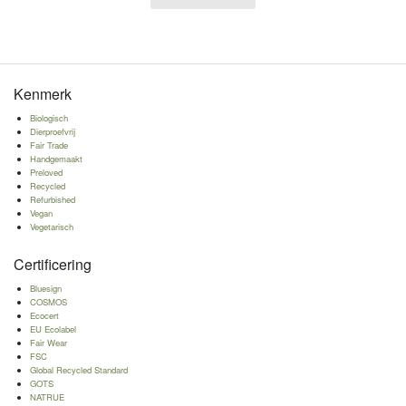
Kenmerk
Biologisch
Dierproefvrij
Fair Trade
Handgemaakt
Preloved
Recycled
Refurbished
Vegan
Vegetarisch
Certificering
Bluesign
COSMOS
Ecocert
EU Ecolabel
Fair Wear
FSC
Global Recycled Standard
GOTS
NATRUE