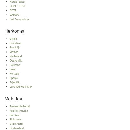
Nordic Swan
OEKO TEX®
PETA
SA8000
Soil Association
Herkomst
België
Duitsland
Frankrijk
Mexico
Nederland
Oostenrijk
Pakistan
Polen
Portugal
Spanje
Tsjechië
Verenigd Koninkrijk
Materiaal
Ananasbladvezel
Appelbiomassa
Bamboe
Biokatoen
Boomvezel
Cortenstaal