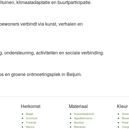
ltuinen, klimaatadaptatie en buurtparticipatie.
bewoners verbindt via kunst, verhalen en
ng, ondersteuning, activiteiten en sociale verbinding.
s en groene ontmoetingsplek in Beijum.
Herkomst
Materiaal
Kleur
België
Ananasbladvezel
Groe
Duitsland
Appelbiomassa
Blau
Frankrijk
Bamboe
Rood
Mexico
Biokatoen
Oranj