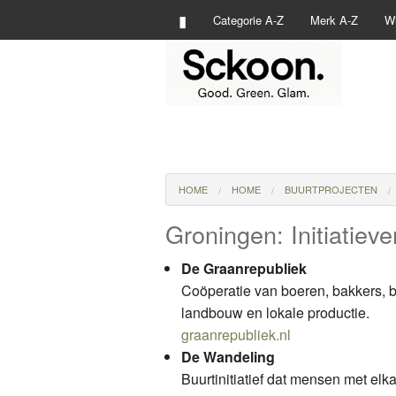
▮
Categorie A-Z
Merk A-Z
Wi
HOME
HOME
BUURTPROJECTEN
Groningen: Initiatiev
De Graanrepubliek
Coöperatie van boeren, bakkers,
landbouw en lokale productie.
graanrepubliek.nl
De Wandeling
Buurtinitiatief dat mensen met el