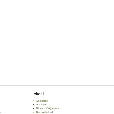
Lokaal
n
Amsterdam
w
Groningen
Hilversum/Wijdemeren
e
Steenwijkerland