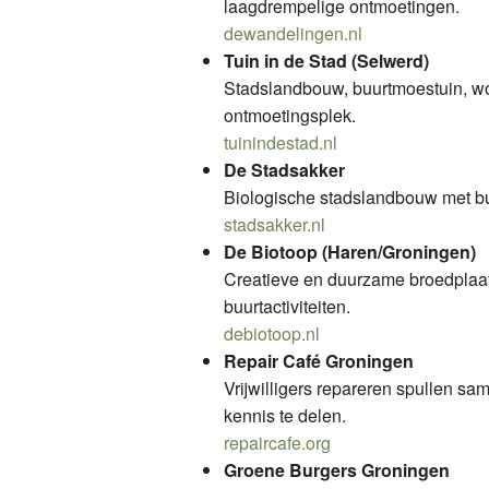
laagdrempelige ontmoetingen.
dewandelingen.nl
Tuin in de Stad (Selwerd)
Stadslandbouw, buurtmoestuin, wo
ontmoetingsplek.
tuinindestad.nl
De Stadsakker
Biologische stadslandbouw met buu
stadsakker.nl
De Biotoop (Haren/Groningen)
Creatieve en duurzame broedplaats 
buurtactiviteiten.
debiotoop.nl
Repair Café Groningen
Vrijwilligers repareren spullen s
kennis te delen.
repaircafe.org
Groene Burgers Groningen