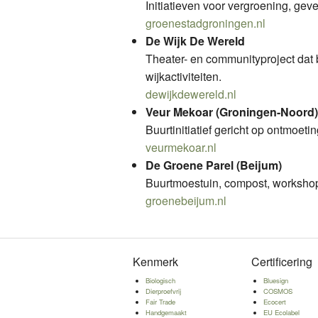
Initiatieven voor vergroening, geve
groenestadgroningen.nl
De Wijk De Wereld
Theater- en communityproject dat 
wijkactiviteiten.
dewijkdewereld.nl
Veur Mekoar (Groningen-Noord)
Buurtinitiatief gericht op ontmoeti
veurmekoar.nl
De Groene Parel (Beijum)
Buurtmoestuin, compost, workshop
groenebeijum.nl
Kenmerk
Certificering
Biologisch
Bluesign
Dierproefvrij
COSMOS
Fair Trade
Ecocert
Handgemaakt
EU Ecolabel