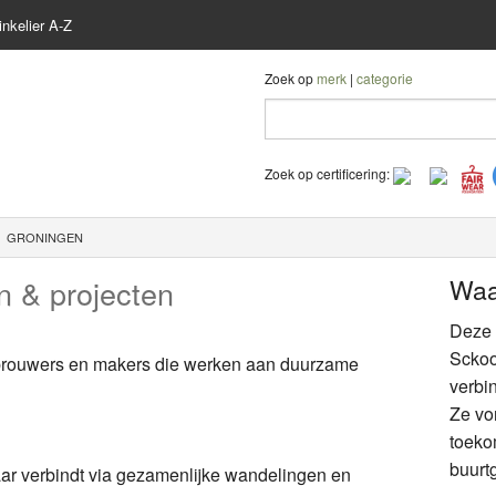
nkelier A-Z
Zoek op
merk
|
categorie
Zoek op certificering:
GRONINGEN
en & projecten
Waa
Deze i
Sckoo
 brouwers en makers die werken aan duurzame
verbi
Ze vo
toeko
buurtg
kaar verbindt via gezamenlijke wandelingen en