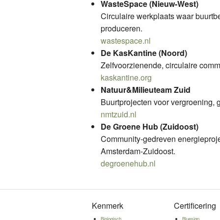
WasteSpace (Nieuw-West)
Circulaire werkplaats waar buurt
produceren.
wastespace.nl
De KasKantine (Noord)
Zelfvoorzienende, circulaire comm
kaskantine.org
Natuur&Milieuteam Zuid
Buurtprojecten voor vergroening, g
nmtzuid.nl
De Groene Hub (Zuidoost)
Community-gedreven energieprojec
Amsterdam-Zuidoost.
degroenehub.nl
Kenmerk
Certificering
Biologisch
Bluesign