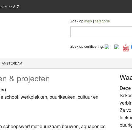
nkelier A-Z
Zoek op
merk
|
categorie
Zoek op certificering:
AMSTERDAM
en & projecten
Waa
Deze i
es)
Sckoo
e school: werkplekken, buurtkeuken, cultuur en
verbi
Ze vo
toeko
buurtg
ude scheepswerf met duurzaam bouwen, aquaponics