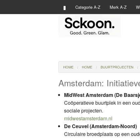
▮
Categorie A-Z
Merk A-Z
Wi
HOME
HOME
BUURTPROJECTEN
Amsterdam: Initiatiev
MidWest Amsterdam (De Baarsj
Coöperatieve buurtplek in een oud
sociale projecten.
midwestamsterdam.nl
De Ceuvel (Amsterdam-Noord)
Circulaire broedplaats op een o