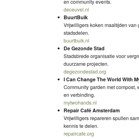
en community events.
deceuvel.nl
BuurtBuik
Vrijwilligers koken maaltijden va
stadsdelen.
buurtbuik.nl
De Gezonde Stad
Stadsbrede organisatie voor verg
duurzame projecten.
degezondestad.org
I Can Change The World With M
Community garden met compost, wo
en verbinding.
mytwohands.nl
Repair Café Amsterdam
Vrijwilligers repareren spullen s
kennis te delen.
repaircafe.org