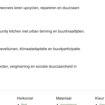
bewoners leren upcyclen, repareren en duurzaam
unity kitchen met urban farming en buurtmaaltijden.
eveltuinen, klimaatadaptatie en buurtparticipatie.
ten, vergroening en sociale duurzaamheid in
Herkomst
Materiaal
Kleur
België
Ananasbladvezel
Groe