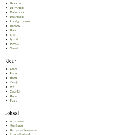
Biokatoen
Boomvezel
Cortenstaal
Druivenleer
Eucalyptusvezel
Hennep
Hout
Kurk
Lyocell
Piñatex
Tencel
Kleur
Groen
Blauw
Rood
Oranje
Wit
ZwartM/
Roze
Paars
Lokaal
Amsterdam
Groningen
Hilversum/Wijdemeren
Steenwijkerland