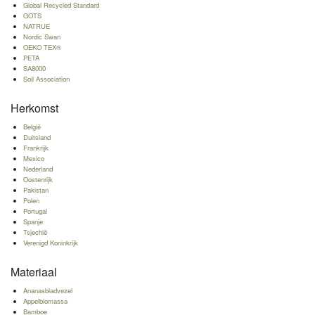
Global Recycled Standard
GOTS
NATRUE
Nordic Swan
OEKO TEX®
PETA
SA8000
Soil Association
Herkomst
België
Duitsland
Frankrijk
Mexico
Nederland
Oostenrijk
Pakistan
Polen
Portugal
Spanje
Tsjechië
Verenigd Koninkrijk
Materiaal
Ananasbladvezel
Appelbiomassa
Bamboe