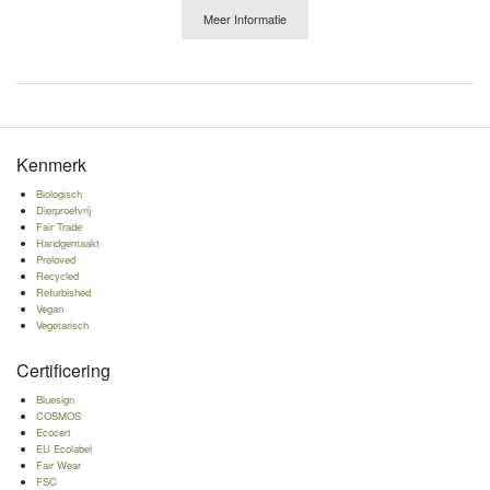
Meer Informatie
Kenmerk
Biologisch
Dierproefvrij
Fair Trade
Handgemaakt
Preloved
Recycled
Refurbished
Vegan
Vegetarisch
Certificering
Bluesign
COSMOS
Ecocert
EU Ecolabel
Fair Wear
FSC