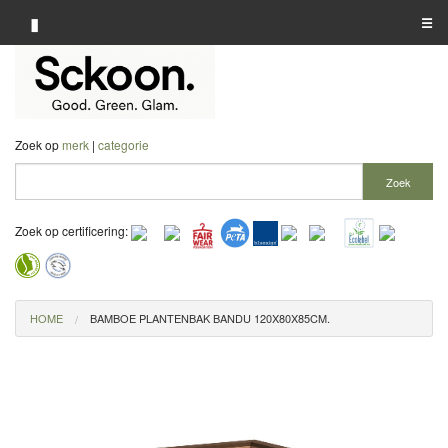
▮
☰
Categorie A-Z
Merk A-Z
Zoek op
merk
|
categorie
Winkelier A-Z
Zoek
Zoek op certificering:
HOME
BAMBOE PLANTENBAK BANDU 120X80X85CM.