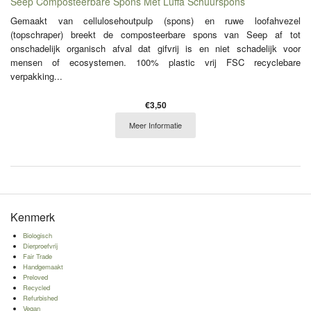
Seep Composteerbare Spons Met Luffa Schuurspons
Gemaakt van cellulosehoutpulp (spons) en ruwe loofahvezel
(topschraper) breekt de composteerbare spons van Seep af tot
onschadelijk organisch afval dat gifvrij is en niet schadelijk voor
mensen of ecosystemen. 100% plastic vrij FSC recyclebare
verpakking...
€3,50
Meer Informatie
Kenmerk
Biologisch
Dierproefvrij
Fair Trade
Handgemaakt
Preloved
Recycled
Refurbished
Vegan