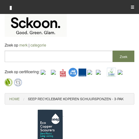
▮
☰
Categorie A-Z
Merk A-Z
Zoek op
merk
|
categorie
Winkelier A-Z
Zoek
Zoek op certificering:
HOME
SEEP RECYCLEBARE KOPEREN SCHUURSPONZEN - 3-PAK