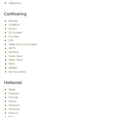
Vegetarisch
Certificering
Bluesign
COSMOS
Ecocert
EU Ecolabel
Fair Wear
FSC
Global Recycled Standard
GOTS
NATRUE
Nordic Swan
OEKO TEX®
PETA
SA8000
Soil Association
Herkomst
België
Duitsland
Frankrijk
Mexico
Nederland
Oostenrijk
Pakistan
Polen