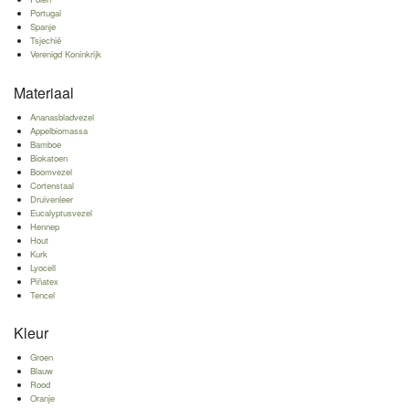
Portugal
Spanje
Tsjechië
Verenigd Koninkrijk
Materiaal
Ananasbladvezel
Appelbiomassa
Bamboe
Biokatoen
Boomvezel
Cortenstaal
Druivenleer
Eucalyptusvezel
Hennep
Hout
Kurk
Lyocell
Piñatex
Tencel
Kleur
Groen
Blauw
Rood
Oranje