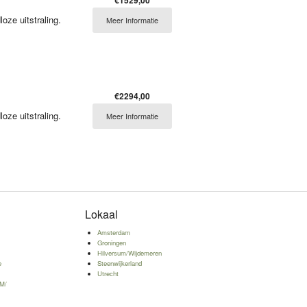
ze uitstraling.
Meer Informatie
€2294,00
ze uitstraling.
Meer Informatie
Lokaal
n
Amsterdam
w
Groningen
Hilversum/Wijdemeren
e
Steenwijkerland
Utrecht
tM/