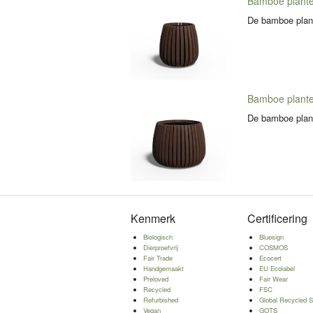
Bamboe plant
De bamboe plant
Bamboe plant
De bamboe plant
Kenmerk
Certificering
Biologisch
Bluesign
Dierproefvrij
COSMOS
Fair Trade
Ecocert
Handgemaakt
EU Ecolabel
Preloved
Fair Wear
Recycled
FSC
Refurbished
Global Recycled S
Vegan
GOTS