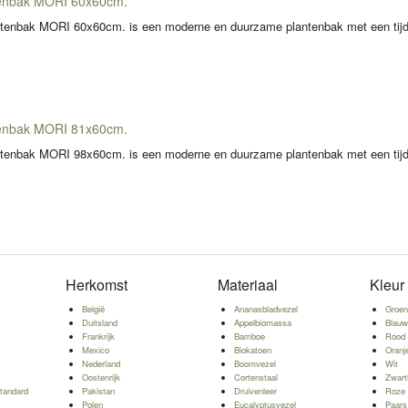
enbak MORI 60x60cm.
enbak MORI 60x60cm. is een moderne en duurzame plantenbak met een tijdlo
enbak MORI 81x60cm.
enbak MORI 98x60cm. is een moderne en duurzame plantenbak met een tijdlo
Herkomst
Materiaal
Kleur
België
Ananasbladvezel
Groe
Duitsland
Appelbiomassa
Blau
Frankrijk
Bamboe
Rood
Mexico
Biokatoen
Oranj
Nederland
Boomvezel
Wit
Oostenrijk
Cortenstaal
Zwar
tandard
Pakistan
Druivenleer
Roze
Polen
Eucalyptusvezel
Paars