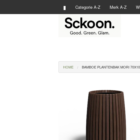
▮
Categorie A-Z
Merk A-Z
Wi
HOME
BAMBOE PLANTENBAK MORI 70X10