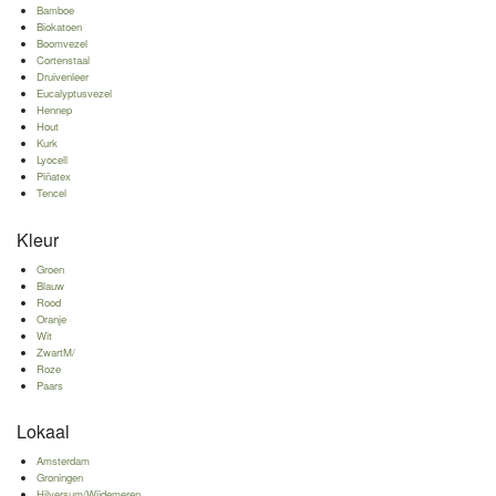
Bamboe
Biokatoen
Boomvezel
Cortenstaal
Druivenleer
Eucalyptusvezel
Hennep
Hout
Kurk
Lyocell
Piñatex
Tencel
Kleur
Groen
Blauw
Rood
Oranje
Wit
ZwartM/
Roze
Paars
Lokaal
Amsterdam
Groningen
Hilversum/Wijdemeren