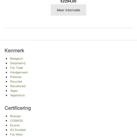
€2294,00
Meer Informatie
Kenmerk
Biologisch
Dierproefvrij
Fair Trade
Handgemaakt
Preloved
Recycled
Refurbished
Vegan
Vegetarisch
Certificering
Bluesign
COSMOS
Ecocert
EU Ecolabel
Fair Wear