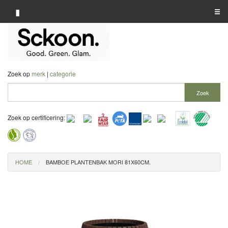
▮
☰
Categorie A-Z
Merk A-Z
Zoek op
merk
|
categorie
Winkelier A-Z
Zoek
Zoek op certificering:
HOME
BAMBOE PLANTENBAK MORI 81X60CM.