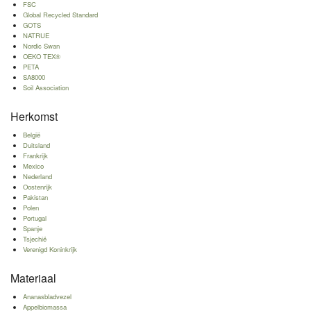
FSC
Global Recycled Standard
GOTS
NATRUE
Nordic Swan
OEKO TEX®
PETA
SA8000
Soil Association
Herkomst
België
Duitsland
Frankrijk
Mexico
Nederland
Oostenrijk
Pakistan
Polen
Portugal
Spanje
Tsjechië
Verenigd Koninkrijk
Materiaal
Ananasbladvezel
Appelbiomassa